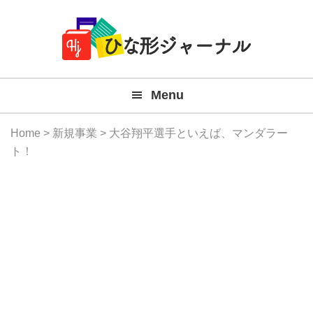
Member
Skip
Skip
Skip
Skip
無
Navigation
to
to
to
to
primary
main
primary
footer
料
navigation
content
sidebar
テ
Menu
ン
プ
Home
>
新規事業
> 大谷翔平選手といえば、マンダラー
レ
ト！
ー
ト
(Mac
Windo
『ひ
な