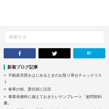
sidebar
検
索
す
る
B!
新着ブログ記事
不動産売買をはじめるときのお取り寄せチェックリス
ト
春寒の候、委任状に注目
事業承継時に備えておきたいテンプレート「顧問契約
書」