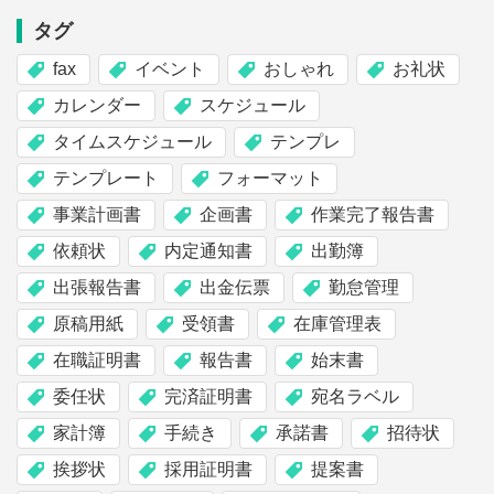
タグ
fax
イベント
おしゃれ
お礼状
カレンダー
スケジュール
タイムスケジュール
テンプレ
テンプレート
フォーマット
事業計画書
企画書
作業完了報告書
依頼状
内定通知書
出勤簿
出張報告書
出金伝票
勤怠管理
原稿用紙
受領書
在庫管理表
在職証明書
報告書
始末書
委任状
完済証明書
宛名ラベル
家計簿
手続き
承諾書
招待状
挨拶状
採用証明書
提案書