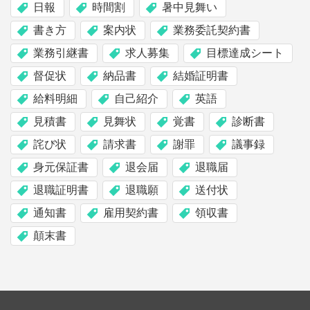
日報
時間割
暑中見舞い
書き方
案内状
業務委託契約書
業務引継書
求人募集
目標達成シート
督促状
納品書
結婚証明書
給料明細
自己紹介
英語
見積書
見舞状
覚書
診断書
詫び状
請求書
謝罪
議事録
身元保証書
退会届
退職届
退職証明書
退職願
送付状
通知書
雇用契約書
領収書
顛末書