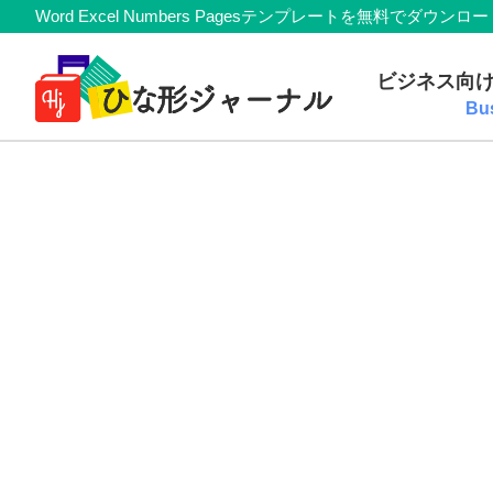
Member
Skip
Skip
Skip
Skip
Word Excel Numbers Pagesテンプレートを無料
Navigation
to
to
to
to
無
primary
main
primary
footer
ビジネス向
navigation
content
sidebar
料
Bu
テ
ン
プ
レ
ー
ト
(Mac・
Windows)
『ひ