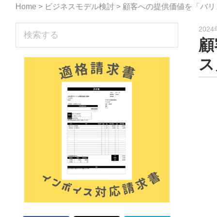
な
Home
>
ビジネスモデル検討
> 顧客への提供価値を「バ
形
sidebar
検
202
ジ
顧
索
す
ャ
ス
る
ー
ナ
ル』