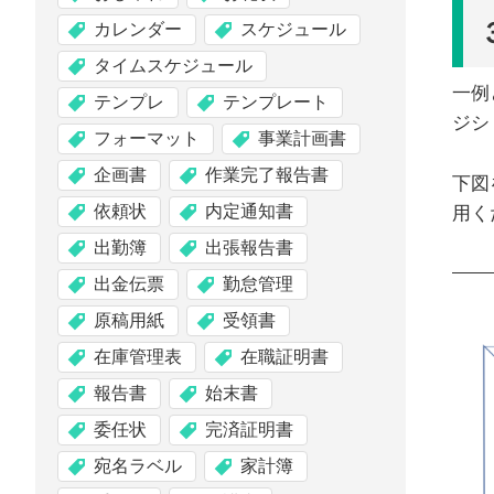
カレンダー
スケジュール
タイムスケジュール
一例
テンプレ
テンプレート
ジシ
フォーマット
事業計画書
企画書
作業完了報告書
下図
依頼状
内定通知書
用く
出勤簿
出張報告書
出金伝票
勤怠管理
原稿用紙
受領書
在庫管理表
在職証明書
報告書
始末書
委任状
完済証明書
宛名ラベル
家計簿