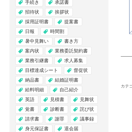
手続き
承諾書
招待状
挨拶状
採用証明書
提案書
日報
時間割
暑中見舞い
書き方
案内状
業務委託契約書
業務引継書
求人募集
目標達成シート
督促状
納品書
結婚証明書
カテ
給料明細
自己紹介
英語
見積書
見舞状
覚書
診断書
詫び状
請求書
謝罪
議事録
身元保証書
退会届