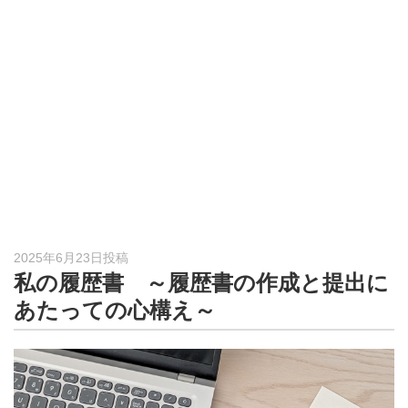
形
ジ
ャ
ー
ナ
ル
2025年6月23日投稿
私の履歴書 ～履歴書の作成と提出に
あたっての心構え～