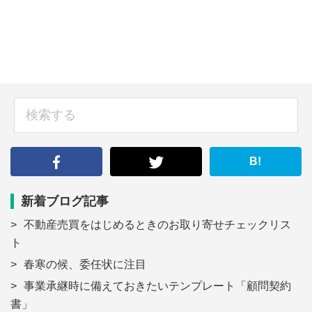
sidebar
検
索
す
る
B!
新着ブログ記事
不動産売買をはじめるときのお取り寄せチェックリス
ト
春寒の候、委任状に注目
事業承継時に備えておきたいテンプレート「顧問契約
書」