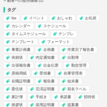
顧客への提供価値
(1)
タグ
fax
イベント
おしゃれ
お礼状
カレンダー
スケジュール
タイムスケジュール
テンプレ
テンプレート
フォーマット
事業計画書
企画書
作業完了報告書
依頼状
内定通知書
出勤簿
出張報告書
出金伝票
勤怠管理
原稿用紙
受領書
在庫管理表
在職証明書
報告書
始末書
委任状
完済証明書
宛名ラベル
家計簿
手続き
承諾書
招待状
挨拶状
採用証明書
提案書