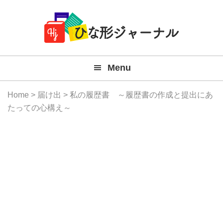
Member
Skip
Skip
Skip
Skip
無
Navigation
to
to
to
to
primary
main
primary
footer
料
navigation
content
sidebar
テ
Menu
ン
プ
Home
>
届け出
> 私の履歴書 ～履歴書の作成と提出にあ
レ
たっての心構え～
ー
ト
(Mac
Windo
『ひ
な