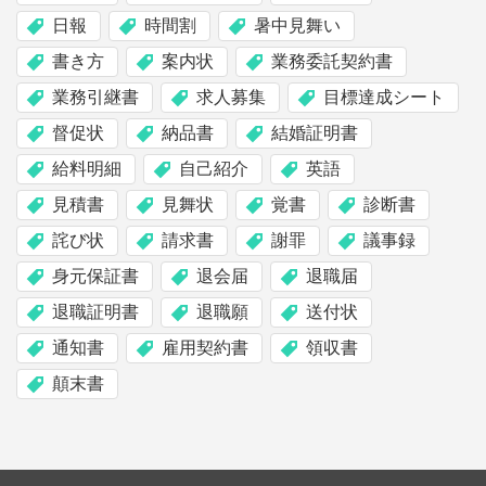
日報
時間割
暑中見舞い
書き方
案内状
業務委託契約書
業務引継書
求人募集
目標達成シート
督促状
納品書
結婚証明書
給料明細
自己紹介
英語
見積書
見舞状
覚書
診断書
詫び状
請求書
謝罪
議事録
身元保証書
退会届
退職届
退職証明書
退職願
送付状
通知書
雇用契約書
領収書
顛末書