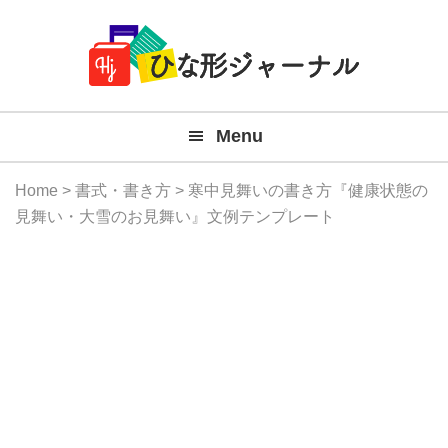
Member
Skip
Skip
Skip
Skip
無
Navigation
to
to
to
to
primary
main
primary
footer
料
navigation
content
sidebar
テ
Menu
ン
プ
Home
>
書式・書き方
> 寒中見舞いの書き方『健康状態の
レ
見舞い・大雪のお見舞い』文例テンプレート
ー
ト
(Mac
Windo
『ひ
な