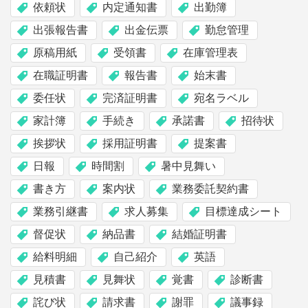
依頼状
内定通知書
出勤簿
出張報告書
出金伝票
勤怠管理
原稿用紙
受領書
在庫管理表
在職証明書
報告書
始末書
委任状
完済証明書
宛名ラベル
家計簿
手続き
承諾書
招待状
挨拶状
採用証明書
提案書
日報
時間割
暑中見舞い
書き方
案内状
業務委託契約書
業務引継書
求人募集
目標達成シート
督促状
納品書
結婚証明書
給料明細
自己紹介
英語
見積書
見舞状
覚書
診断書
詫び状
請求書
謝罪
議事録