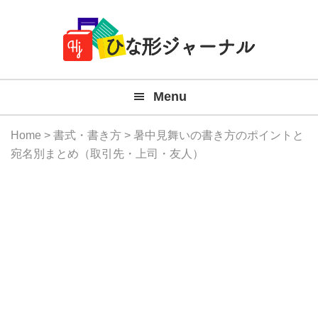
Member
Skip
Skip
Skip
Skip
無
Navigation
to
to
to
to
primary
main
primary
footer
料
navigation
content
sidebar
テ
Menu
ン
プ
Home
>
書式・書き方
> 暑中見舞いの書き方のポイントと
レ
宛名別まとめ（取引先・上司・友人）
ー
ト
(Mac
Windo
『ひ
な