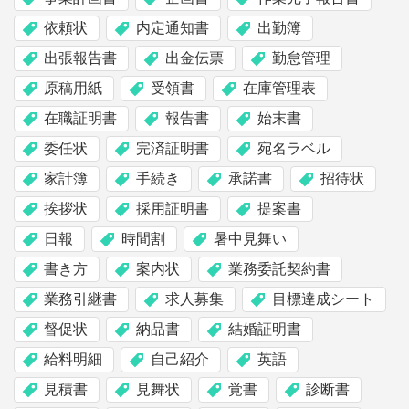
依頼状
内定通知書
出勤簿
出張報告書
出金伝票
勤怠管理
原稿用紙
受領書
在庫管理表
在職証明書
報告書
始末書
委任状
完済証明書
宛名ラベル
家計簿
手続き
承諾書
招待状
挨拶状
採用証明書
提案書
日報
時間割
暑中見舞い
書き方
案内状
業務委託契約書
業務引継書
求人募集
目標達成シート
督促状
納品書
結婚証明書
給料明細
自己紹介
英語
見積書
見舞状
覚書
診断書