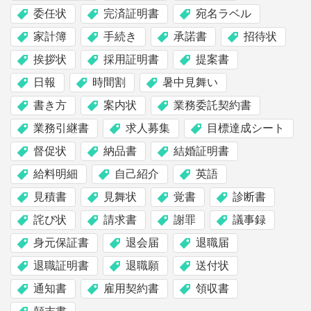
委任状
完済証明書
宛名ラベル
家計簿
手続き
承諾書
招待状
挨拶状
採用証明書
提案書
日報
時間割
暑中見舞い
書き方
案内状
業務委託契約書
業務引継書
求人募集
目標達成シート
督促状
納品書
結婚証明書
給料明細
自己紹介
英語
見積書
見舞状
覚書
診断書
詫び状
請求書
謝罪
議事録
身元保証書
退会届
退職届
退職証明書
退職願
送付状
通知書
雇用契約書
領収書