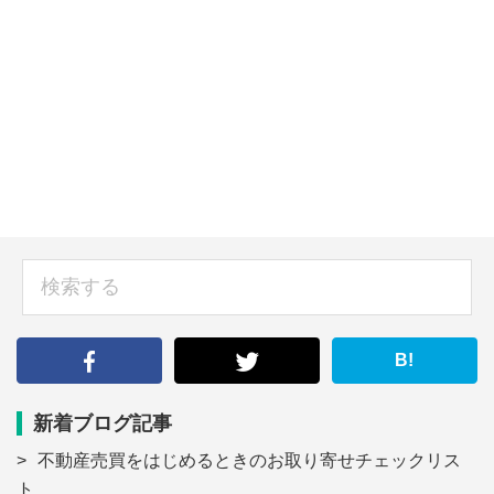
sidebar
検
索
す
る
B!
新着ブログ記事
不動産売買をはじめるときのお取り寄せチェックリス
ト