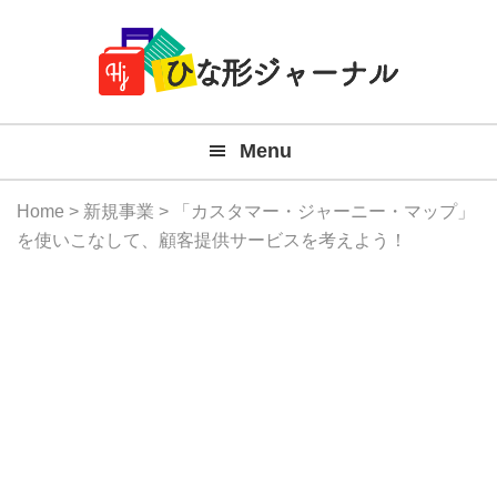
Member
Skip
Skip
Skip
Skip
無
Navigation
to
to
to
to
primary
main
primary
footer
料
navigation
content
sidebar
テ
Menu
ン
プ
Home
>
新規事業
> 「カスタマー・ジャーニー・マップ」
レ
を使いこなして、顧客提供サービスを考えよう！
ー
ト
(Mac
Windo
『ひ
な