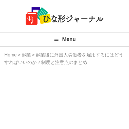
Member
Skip
Skip
Skip
Skip
無
Navigation
to
to
to
to
primary
main
primary
footer
料
navigation
content
sidebar
テ
Menu
ン
プ
Home
>
起業
> 起業後に外国人労働者を雇用するにはどう
レ
すればいいのか？制度と注意点のまとめ
ー
ト
(Mac
Windo
『ひ
な