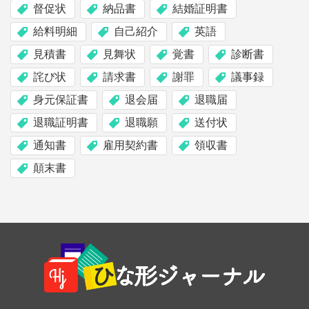
督促状
納品書
結婚証明書
給料明細
自己紹介
英語
見積書
見舞状
覚書
診断書
詫び状
請求書
謝罪
議事録
身元保証書
退会届
退職届
退職証明書
退職願
送付状
通知書
雇用契約書
領収書
顛末書
Footer