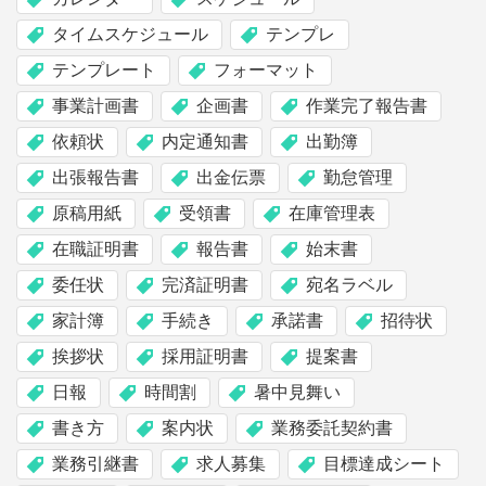
タイムスケジュール
テンプレ
テンプレート
フォーマット
事業計画書
企画書
作業完了報告書
依頼状
内定通知書
出勤簿
出張報告書
出金伝票
勤怠管理
原稿用紙
受領書
在庫管理表
在職証明書
報告書
始末書
委任状
完済証明書
宛名ラベル
家計簿
手続き
承諾書
招待状
挨拶状
採用証明書
提案書
日報
時間割
暑中見舞い
書き方
案内状
業務委託契約書
業務引継書
求人募集
目標達成シート