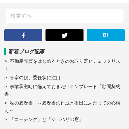
sidebar
検
索
す
る
B!
新着ブログ記事
不動産売買をはじめるときのお取り寄せチェックリス
ト
春寒の候、委任状に注目
事業承継時に備えておきたいテンプレート「顧問契約
書」
私の履歴書 ～履歴書の作成と提出にあたっての心構
え～
「コーチング」と「ジョハリの窓」