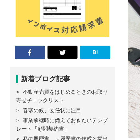
な
形
ジ
ャ
ー
B!
ナ
ル』
新着ブログ記事
不動産売買をはじめるときのお取り
寄せチェックリスト
春寒の候、委任状に注目
事業承継時に備えておきたいテンプ
レート「顧問契約書」
私の履歴書 ～履歴書の作成と提出