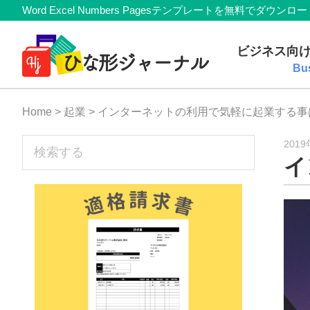
Member
Skip
Skip
Skip
Skip
Word Excel Numbers Pagesテンプレートを無料
Navigation
to
to
to
to
無
primary
main
primary
footer
ビジネス向
navigation
content
sidebar
料
Bu
テ
Home
>
起業
> インターネットの利用で気軽に起業する事
ン
プ
sidebar
検
201
イ
索
レ
す
ー
る
ト
(Mac・
Windows)
『ひ