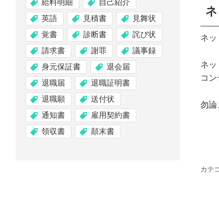
給料明細
自己紹介
ネ
英語
見積書
見舞状
覚書
診断書
詫び状
ネッ
請求書
謝罪
議事録
ネッ
身元保証書
退会届
コン
退職届
退職証明書
退職願
送付状
勿論
通知書
雇用契約書
領収書
顛末書
カテ