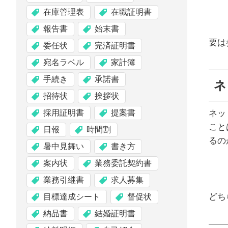
在庫管理表
在職証明書
報告書
始末書
要は
委任状
完済証明書
宛名ラベル
家計簿
手続き
承諾書
ネ
招待状
挨拶状
採用証明書
提案書
ネッ
こと
日報
時間割
るの
暑中見舞い
書き方
案内状
業務委託契約書
業務引継書
求人募集
どち
目標達成シート
督促状
納品書
結婚証明書