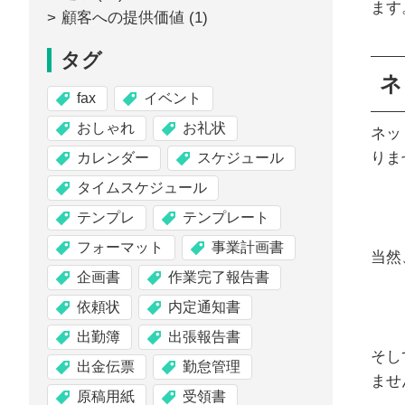
ます
顧客への提供価値
(1)
タグ
ネ
fax
イベント
おしゃれ
お礼状
ネッ
りま
カレンダー
スケジュール
タイムスケジュール
テンプレ
テンプレート
フォーマット
事業計画書
当然
企画書
作業完了報告書
依頼状
内定通知書
出勤簿
出張報告書
そし
出金伝票
勤怠管理
ませ
原稿用紙
受領書