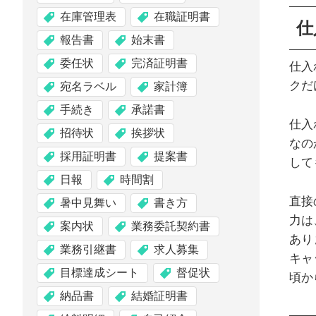
在庫管理表
在職証明書
仕
報告書
始末書
委任状
完済証明書
仕入
クだ
宛名ラベル
家計簿
手続き
承諾書
仕入
招待状
挨拶状
なの
採用証明書
提案書
して
日報
時間割
直接
暑中見舞い
書き方
力は
案内状
業務委託契約書
あり
業務引継書
求人募集
キャ
目標達成シート
督促状
頃か
納品書
結婚証明書