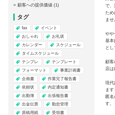
顧客への提供価値
(1)
で、
ため
タグ
ませ
fax
イベント
やや
おしゃれ
お礼状
基本
カレンダー
スケジュール
とし
タイムスケジュール
顧客
テンプレ
テンプレート
店は
フォーマット
事業計画書
企画書
作業完了報告書
現代
依頼状
内定通知書
ます
出勤簿
出張報告書
匿名
す。
出金伝票
勤怠管理
原稿用紙
受領書