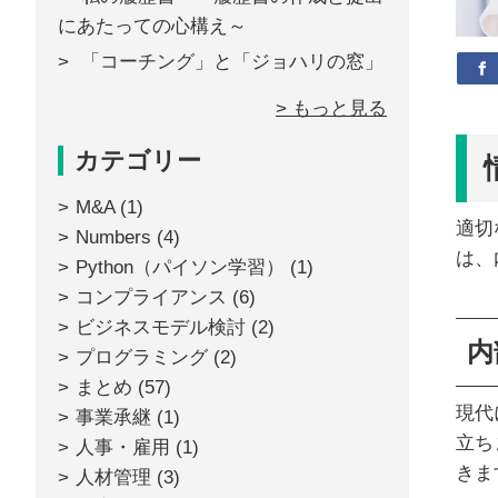
にあたっての心構え～
「コーチング」と「ジョハリの窓」
> もっと見る
カテゴリー
M&A
(1)
適切
Numbers
(4)
は、
Python（パイソン学習）
(1)
コンプライアンス
(6)
ビジネスモデル検討
(2)
内
プログラミング
(2)
まとめ
(57)
現代
事業承継
(1)
立ち
人事・雇用
(1)
きま
人材管理
(3)