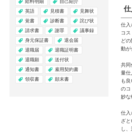
給料明細
自己紹介
仕
英語
見積書
見舞状
覚書
診断書
詫び状
仕入
請求書
謝罪
議事録
コス
身元保証書
退会届
どの
動が
退職届
退職証明書
退職願
送付状
共同
通知書
雇用契約書
量仕
領収書
顛末書
も良
のコ
妙な
仕入
ざと
し、