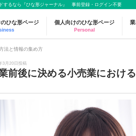
でダウンロードするなら『ひな形ジャーナル』 事前登録・ログイン不要
けのひな形ページ
個人向けのひな形ページ
業
siness
Personal
の方法と情報の集め方
9年3月20日投稿
業前後に決める小売業におけ