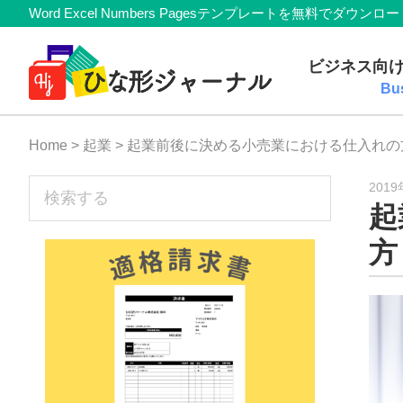
Member
Skip
Skip
Skip
Skip
Word Excel Numbers Pagesテンプレートを無料
Navigation
to
to
to
to
無
primary
main
primary
footer
ビジネス向
navigation
content
sidebar
料
Bu
テ
Home
>
起業
> 起業前後に決める小売業における仕入れ
ン
プ
sidebar
検
201
起
索
レ
す
方
ー
る
ト
(Mac・
Windows)
『ひ