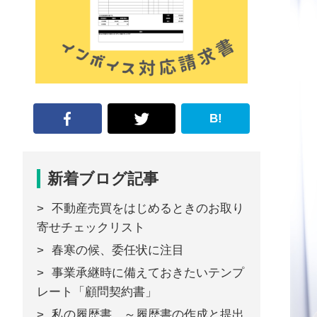
な
形
ジ
ャ
ー
B!
ナ
ル』
新着ブログ記事
不動産売買をはじめるときのお取り
寄せチェックリスト
春寒の候、委任状に注目
事業承継時に備えておきたいテンプ
レート「顧問契約書」
私の履歴書 ～履歴書の作成と提出