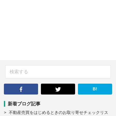
sidebar
検
索
す
る
B!
新着ブログ記事
不動産売買をはじめるときのお取り寄せチェックリス