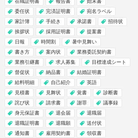
在職証明書
報告書
始末書
委任状
完済証明書
宛名ラベル
家計簿
手続き
承諾書
招待状
挨拶状
採用証明書
提案書
日報
時間割
暑中見舞い
書き方
案内状
業務委託契約書
業務引継書
求人募集
目標達成シート
督促状
納品書
結婚証明書
給料明細
自己紹介
英語
見積書
見舞状
覚書
診断書
詫び状
請求書
謝罪
議事録
身元保証書
退会届
退職届
退職証明書
退職願
送付状
通知書
雇用契約書
領収書