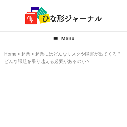
Member
Skip
Skip
Skip
Skip
無
Navigation
to
to
to
to
primary
main
primary
footer
料
navigation
content
sidebar
テ
Menu
ン
プ
Home
>
起業
> 起業にはどんなリスクや障害が出てくる？
レ
どんな課題を乗り越える必要があるのか？
ー
ト
(Mac
Windo
『ひ
な