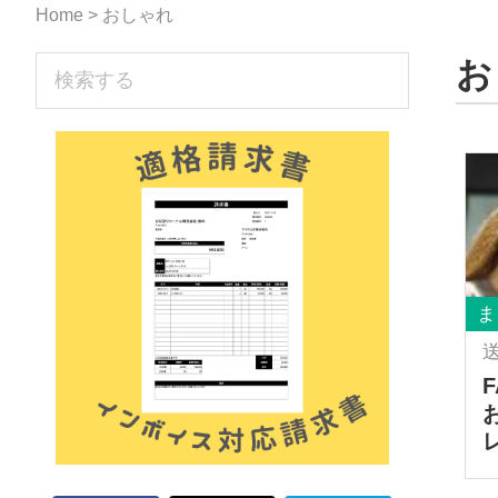
な
Home
> おしゃれ
形
sidebar
お
検
ジ
索
す
ャ
る
ー
ナ
ル』
ま