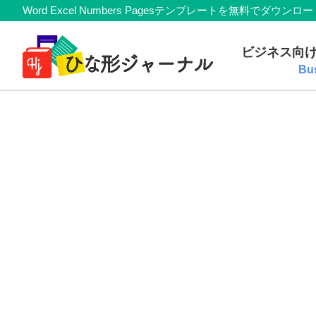
Member
Skip
Skip
Skip
Skip
Word Excel Numbers Pagesテンプレートを無料
Navigation
to
to
to
to
無
primary
main
primary
footer
ビジネス向
navigation
content
sidebar
料
Bu
テ
ン
プ
レ
ー
ト
(Mac・
Windows)
『ひ