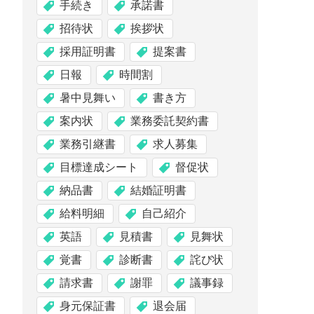
手続き
承諾書
招待状
挨拶状
採用証明書
提案書
日報
時間割
暑中見舞い
書き方
案内状
業務委託契約書
業務引継書
求人募集
目標達成シート
督促状
納品書
結婚証明書
給料明細
自己紹介
英語
見積書
見舞状
覚書
診断書
詫び状
請求書
謝罪
議事録
身元保証書
退会届