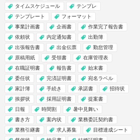
タイムスケジュール
テンプレ
テンプレート
フォーマット
事業計画書
企画書
作業完了報告書
依頼状
内定通知書
出勤簿
出張報告書
出金伝票
勤怠管理
原稿用紙
受領書
在庫管理表
在職証明書
報告書
始末書
委任状
完済証明書
宛名ラベル
家計簿
手続き
承諾書
招待状
挨拶状
採用証明書
提案書
日報
時間割
暑中見舞い
書き方
案内状
業務委託契約書
業務引継書
求人募集
目標達成シート