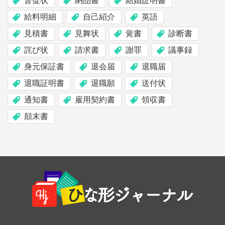
督促状
納品書
結婚証明書
給料明細
自己紹介
英語
見積書
見舞状
覚書
診断書
詫び状
請求書
謝罪
議事録
身元保証書
退会届
退職届
退職証明書
退職願
送付状
通知書
雇用契約書
領収書
顛末書
Footer