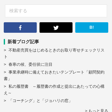
sidebar
検
索
す
る
B!
新着ブログ記事
不動産売買をはじめるときのお取り寄せチェックリス
ト
春寒の候、委任状に注目
事業承継時に備えておきたいテンプレート「顧問契約
書」
私の履歴書 ～履歴書の作成と提出にあたっての心構
え～
「コーチング」と「ジョハリの窓」
> もっと見る