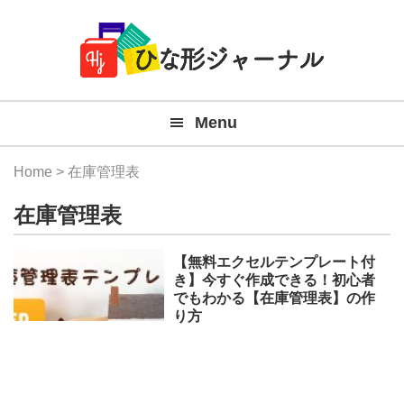
Member
Skip
Skip
Skip
Skip
無
Navigation
to
to
to
to
primary
main
primary
footer
料
navigation
content
sidebar
テ
Menu
ン
プ
Home
> 在庫管理表
レ
在庫管理表
ー
ト
【無料エクセルテンプレート付
き】今すぐ作成できる！初心者
(Mac
でもわかる【在庫管理表】の作
り方
Windo
『ひ
な