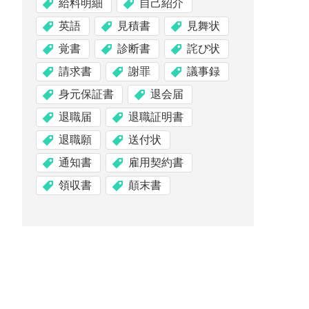
給料明細
自己紹介
英語
見積書
見舞状
覚書
診断書
詫び状
請求書
謝罪
議事録
身元保証書
退会届
退職届
退職証明書
退職願
送付状
通知書
雇用契約書
領収書
顛末書