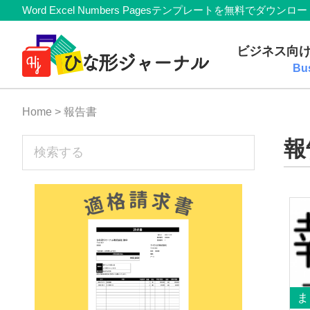
Member
Skip
Skip
Skip
Skip
Word Excel Numbers Pagesテンプレートを無料
Navigation
to
to
to
to
無
primary
main
primary
footer
ビジネス向
navigation
content
sidebar
料
Bu
テ
Home
> 報告書
ン
プ
sidebar
報
検
索
レ
す
ー
る
ト
(Mac・
Windows)
『ひ
ま