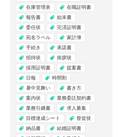
在庫管理表
在職証明書
報告書
始末書
委任状
完済証明書
宛名ラベル
家計簿
手続き
承諾書
招待状
挨拶状
採用証明書
提案書
日報
時間割
暑中見舞い
書き方
案内状
業務委託契約書
業務引継書
求人募集
目標達成シート
督促状
納品書
結婚証明書