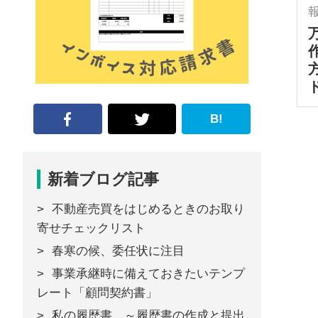
な
形
ジ
ャ
ー
B!
ナ
ル』
新着ブログ記事
不動産売買をはじめるときのお取り
寄せチェックリスト
春寒の候、委任状に注目
事業承継時に備えておきたいテンプ
レート「顧問契約書」
私の履歴書 ～履歴書の作成と提出