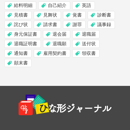
給料明細
自己紹介
英語
見積書
見舞状
覚書
診断書
詫び状
請求書
謝罪
議事録
身元保証書
退会届
退職届
退職証明書
退職願
送付状
通知書
雇用契約書
領収書
顛末書
Footer