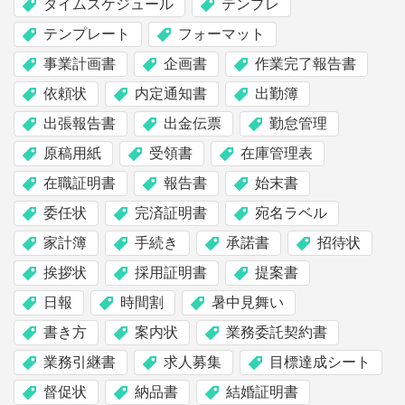
タイムスケジュール
テンプレ
テンプレート
フォーマット
事業計画書
企画書
作業完了報告書
依頼状
内定通知書
出勤簿
出張報告書
出金伝票
勤怠管理
原稿用紙
受領書
在庫管理表
在職証明書
報告書
始末書
委任状
完済証明書
宛名ラベル
家計簿
手続き
承諾書
招待状
挨拶状
採用証明書
提案書
日報
時間割
暑中見舞い
書き方
案内状
業務委託契約書
業務引継書
求人募集
目標達成シート
督促状
納品書
結婚証明書