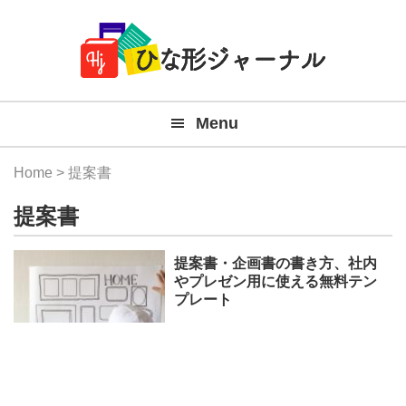
Member
Skip
Skip
Skip
Skip
無
Navigation
to
to
to
to
primary
main
primary
footer
料
navigation
content
sidebar
テ
Menu
ン
プ
Home
> 提案書
レ
提案書
ー
ト
提案書・企画書の書き方、社内
やプレゼン用に使える無料テン
(Mac
プレート
Windo
『ひ
な