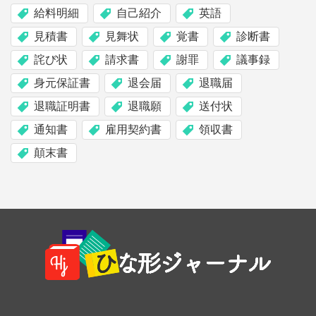
給料明細
自己紹介
英語
見積書
見舞状
覚書
診断書
詫び状
請求書
謝罪
議事録
身元保証書
退会届
退職届
退職証明書
退職願
送付状
通知書
雇用契約書
領収書
顛末書
Footer