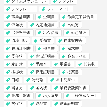
タイムスケジュール
テンプレ
テンプレート
フォーマット
事業計画書
企画書
作業完了報告書
依頼状
内定通知書
出勤簿
出張報告書
出金伝票
勤怠管理
原稿用紙
受領書
在庫管理表
在職証明書
報告書
始末書
委任状
完済証明書
宛名ラベル
家計簿
手続き
承諾書
招待状
挨拶状
採用証明書
提案書
日報
時間割
暑中見舞い
書き方
案内状
業務委託契約書
業務引継書
求人募集
目標達成シート
督促状
納品書
結婚証明書