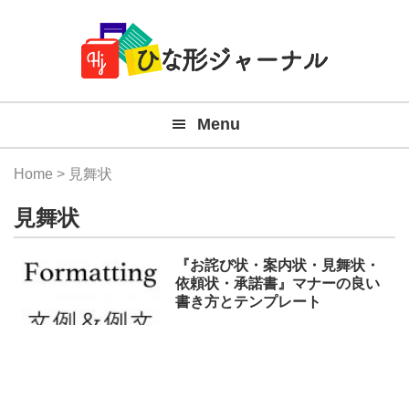
Member
Skip
Skip
Skip
Skip
無
Navigation
to
to
to
to
primary
main
primary
footer
料
navigation
content
sidebar
テ
Menu
ン
プ
Home
> 見舞状
レ
見舞状
ー
ト
『お詫び状・案内状・見舞状・
依頼状・承諾書』マナーの良い
(Mac
書き方とテンプレート
Windo
『ひ
な