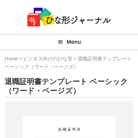
Member
Skip
Skip
Skip
Skip
無
Navigation
to
to
to
to
primary
main
primary
footer
料
navigation
content
sidebar
テ
Menu
ン
プ
Home
>
ビジネス向けのひな形
> 退職証明書テンプレート
レ
ベーシック（ワード・ページズ）
ー
退職証明書テンプレート ベーシック
ト
（ワード・ページズ）
(Mac
Windo
『ひ
な