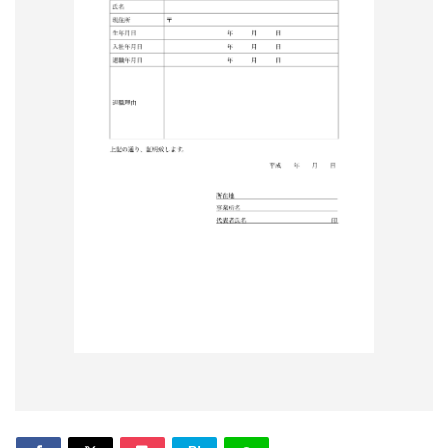
形
ジ
ャ
ー
ナ
ル