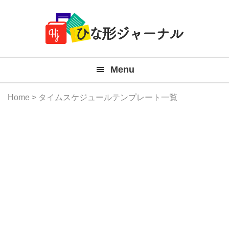
Member
Skip
Skip
Skip
Skip
無
Navigation
to
to
to
to
primary
main
primary
footer
料
navigation
content
sidebar
テ
Menu
ン
プ
Home
> タイムスケジュールテンプレート一覧
レ
ー
ト
(Mac
Windo
『ひ
な