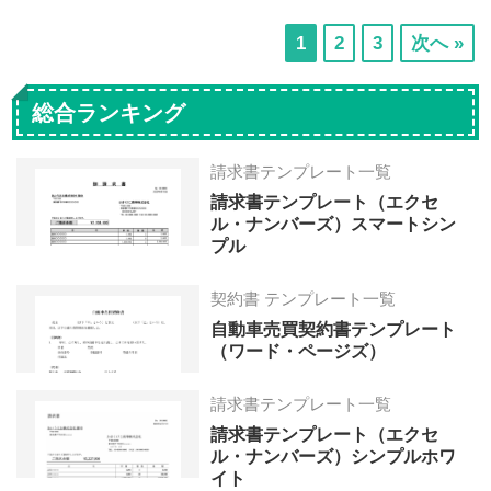
次
次
次
1
2
3
次へ »
の
の
の
ペ
ペ
ペ
総合ランキング
ー
ー
ー
ジ
ジ
ジ
請求書テンプレート一覧
へ
へ
へ
請求書テンプレート（エクセ
ル・ナンバーズ）スマートシン
プル
契約書 テンプレート一覧
自動車売買契約書テンプレート
（ワード・ページズ）
請求書テンプレート一覧
請求書テンプレート（エクセ
ル・ナンバーズ）シンプルホワ
イト