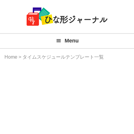
Member
Skip
Skip
Skip
Skip
無
Navigation
to
to
to
to
primary
main
primary
footer
料
navigation
content
sidebar
テ
Menu
ン
プ
Home
> タイムスケジュールテンプレート一覧
レ
ー
ト
(Mac
Windo
『ひ
な