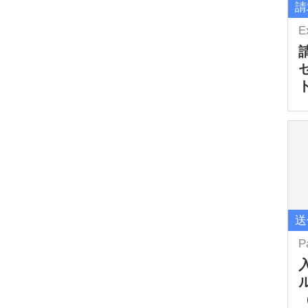
請
E
送
P