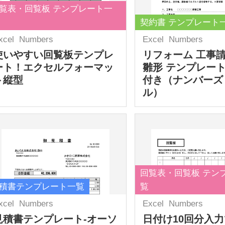
覧表・回覧板 テンプレート一
契約書 テンプレート
xcel
Numbers
Excel
Numbers
使いやすい回覧板テンプレ
リフォーム 工事
ート！エクセルフォーマッ
雛形 テンプレート
ト縦型
付き（ナンバーズ
ル）
回覧表・回覧板 テン
積書テンプレート一覧
覧
xcel
Numbers
Excel
Numbers
見積書テンプレート-オーソ
日付け10回分入