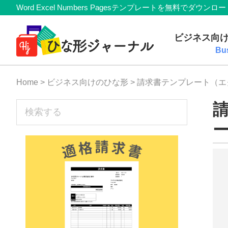
Member
Skip
Skip
Skip
Skip
Word Excel Numbers Pagesテンプレートを無料
Navigation
to
to
to
to
無
primary
main
primary
footer
ビジネス向
navigation
content
sidebar
料
Bu
テ
Home
>
ビジネス向けのひな形
> 請求書テンプレート（
ン
プ
sidebar
検
索
レ
す
ー
る
ト
(Mac・
Windows)
『ひ