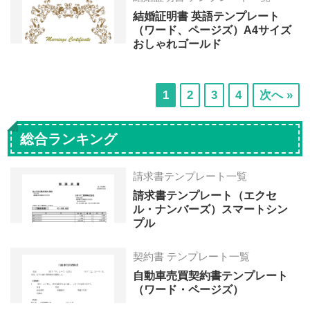
結婚証明書 英語テンプレート
（ワード、ページズ）A4サイズ
おしゃれゴールド
次
次
次
次
1
2
3
4
次へ »
の
の
の
の
ペ
ペ
ペ
ペ
総合ランキング
ー
ー
ー
ー
ジ
ジ
ジ
ジ
請求書テンプレート一覧
へ
へ
へ
へ
請求書テンプレート（エクセ
ル・ナンバーズ）スマートシン
プル
契約書 テンプレート一覧
自動車売買契約書テンプレート
（ワード・ページズ）