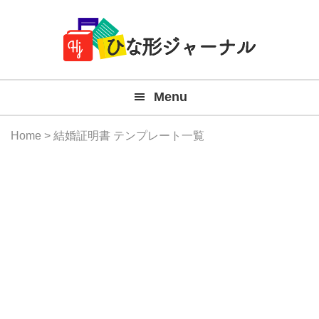
Member
Skip
Skip
Skip
Skip
無
Navigation
to
to
to
to
primary
main
primary
footer
料
navigation
content
sidebar
テ
Menu
ン
プ
Home
> 結婚証明書 テンプレート一覧
レ
ー
ト
(Mac
Windo
『ひ
な