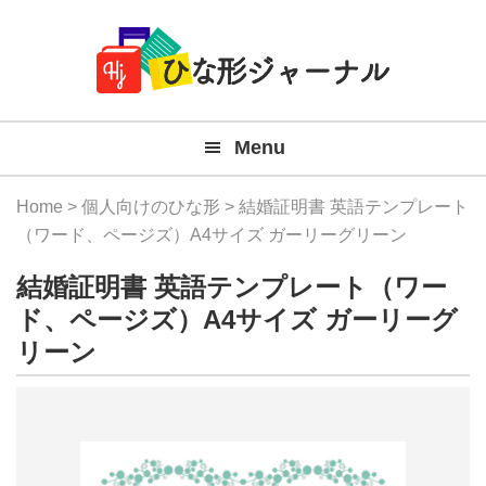
Member
Skip
Skip
Skip
Skip
無
Navigation
to
to
to
to
primary
main
primary
footer
料
navigation
content
sidebar
テ
Menu
ン
プ
Home
>
個人向けのひな形
> 結婚証明書 英語テンプレート
レ
（ワード、ページズ）A4サイズ ガーリーグリーン
ー
結婚証明書 英語テンプレート（ワー
ト
ド、ページズ）A4サイズ ガーリーグ
リーン
(Mac
Windo
『ひ
な