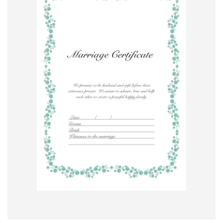
形
ジ
ャ
ー
ナ
ル