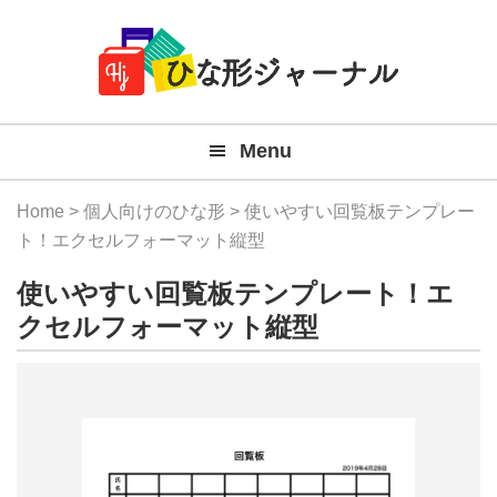
Member
Skip
Skip
Skip
Skip
無
Navigation
to
to
to
to
primary
main
primary
footer
料
navigation
content
sidebar
テ
Menu
ン
プ
Home
>
個人向けのひな形
> 使いやすい回覧板テンプレー
レ
ト！エクセルフォーマット縦型
ー
使いやすい回覧板テンプレート！エ
ト
クセルフォーマット縦型
(Mac
Windo
『ひ
な