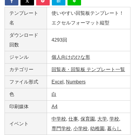
B!
テンプレート
使いやすい回覧板テンプレート！
名
エクセルフォーマット縦型
ダウンロード
4293回
回数
ジャンル
個人向けのひな形
カテゴリー
回覧表・回覧板 テンプレート一覧
ファイル形式
Excel
,
Numbers
色
白
印刷媒体
A4
中学校
,
仕事
,
保育園
,
大学
,
学校
,
イベント
専門学校
,
小学校
,
幼稚園
,
暮らし