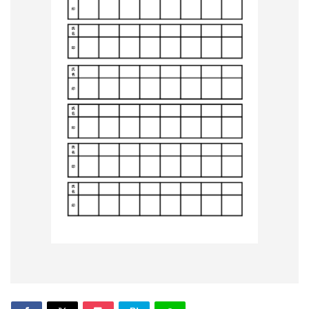
形
ジ
ャ
ー
ナ
ル