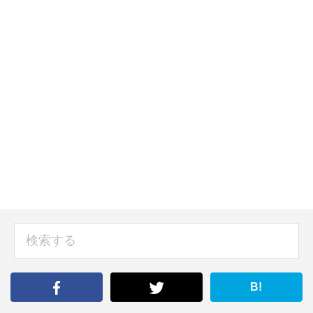
sidebar
検
索
す
る
B!