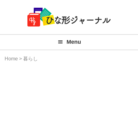
Member
Skip
Skip
Skip
Skip
無
Navigation
to
to
to
to
primary
main
primary
footer
料
navigation
content
sidebar
テ
Menu
ン
プ
Home
> 暮らし
レ
ー
ト
(Mac
Windo
『ひ
な