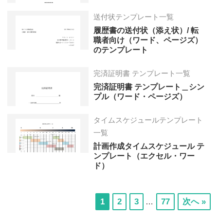
送付状テンプレート一覧
履歴書の送付状（添え状）/ 転
職者向け（ワード、ページズ）
のテンプレート
完済証明書 テンプレート一覧
完済証明書 テンプレート＿シン
プル（ワード・ページズ）
タイムスケジュールテンプレート
一覧
計画作成タイムスケジュール テ
ンプレート（エクセル・ワー
ド）
Interim
次
次
次
次
1
2
3
77
次へ »
…
pages
の
の
の
の