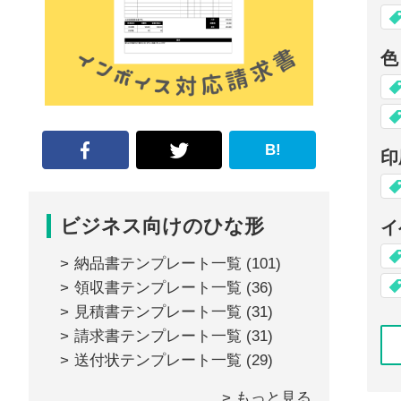
な
形
色
ジ
ャ
ー
B!
印
ナ
ル』
ビジネス向けのひな形
イ
納品書テンプレート一覧
(101)
領収書テンプレート一覧
(36)
見積書テンプレート一覧
(31)
請求書テンプレート一覧
(31)
送付状テンプレート一覧
(29)
> もっと見る