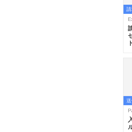
請
E
送
P