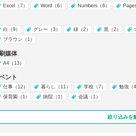
Excel（7）
Word（6）
Numbers（6）
Pag
白（9）
グレー（3）
緑（2）
黒（2）
ブラウン（1）
刷媒体
A4（13）
ベント
仕事（12）
暮らし（11）
学校（7）
勉強（
保育園（1）
病院（1）
会議（1）
絞り込みを