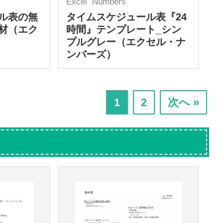
Excel
Numbers
ル表の無
タイムスケジュール表『24
材（エク
時間』テンプレート_シン
プルグレー（エクセル・ナ
ンバーズ）
次
次
1
2
次へ »
の
の
ペ
ペ
ー
ー
ジ
ジ
へ
へ