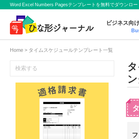
Member
Skip
Skip
Skip
Skip
Word Excel Numbers Pagesテンプレートを無料
Navigation
to
to
to
to
無
primary
main
primary
footer
ビジネス向
navigation
content
sidebar
料
Bu
テ
Home
> タイムスケジュールテンプレート一覧
ン
プ
sidebar
タ
検
索
レ
ン
す
ー
る
ト
(Mac・
Windows)
『ひ
フ