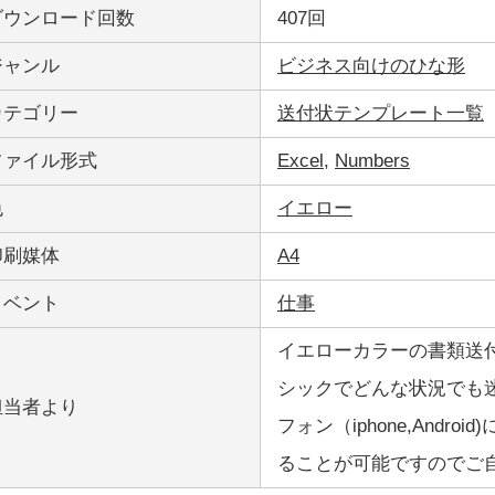
ダウンロード回数
407回
ジャンル
ビジネス向けのひな形
カテゴリー
送付状テンプレート一覧
ファイル形式
Excel
,
Numbers
色
イエロー
印刷媒体
A4
イベント
仕事
イエローカラーの書類送付状の
シックでどんな状況でも迷わ
担当者より
フォン（iphone,And
ることが可能ですのでご