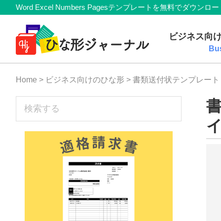
Member
Skip
Skip
Skip
Skip
Word Excel Numbers Pagesテンプレートを無料
Navigation
to
to
to
to
無
primary
main
primary
footer
ビジネス向
navigation
content
sidebar
料
Bu
テ
Home
>
ビジネス向けのひな形
> 書類送付状テンプレー
ン
プ
sidebar
検
索
レ
す
ー
る
ト
(Mac・
Windows)
『ひ