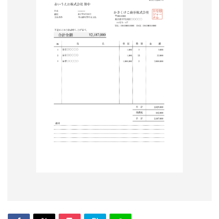
形
ジ
ャ
ー
ナ
ル