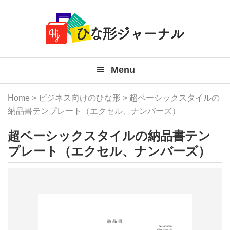
Member
Skip
Skip
Skip
Skip
無
Navigation
to
to
to
to
primary
main
primary
footer
料
navigation
content
sidebar
テ
Menu
ン
プ
Home
>
ビジネス向けのひな形
> 超ベーシックスタイルの
レ
納品書テンプレート（エクセル、ナンバーズ）
ー
超ベーシックスタイルの納品書テン
ト
プレート（エクセル、ナンバーズ）
(Mac
Windo
『ひ
な