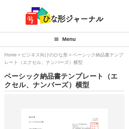
Member
Skip
Skip
Skip
Skip
無
Navigation
to
to
to
to
primary
main
primary
footer
料
navigation
content
sidebar
テ
Menu
ン
プ
Home
>
ビジネス向けのひな形
> ベーシック納品書テンプ
レ
レート（エクセル、ナンバーズ）横型
ー
ベーシック納品書テンプレート（エ
ト
クセル、ナンバーズ）横型
(Mac
Windo
『ひ
な