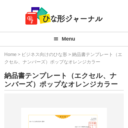
Member
Skip
Skip
Skip
Skip
無
Navigation
to
to
to
to
primary
main
primary
footer
料
navigation
content
sidebar
テ
Menu
ン
プ
Home
>
ビジネス向けのひな形
> 納品書テンプレート（エ
レ
クセル、ナンバーズ）ポップなオレンジカラー
ー
納品書テンプレート（エクセル、ナ
ト
ンバーズ）ポップなオレンジカラー
(Mac
Windo
『ひ
な