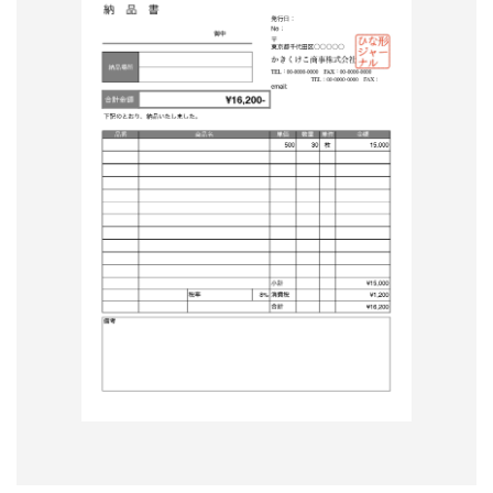
形
ジ
ャ
ー
ナ
ル