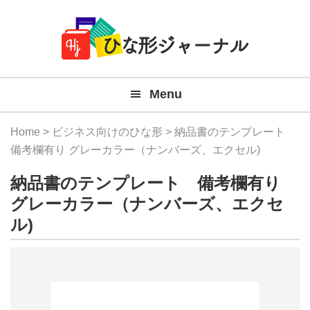
Member
Skip
Skip
Skip
Skip
無
Navigation
to
to
to
to
primary
main
primary
footer
料
navigation
content
sidebar
テ
Menu
ン
プ
Home
>
ビジネス向けのひな形
> 納品書のテンプレート
レ
備考欄有り グレーカラー（ナンバーズ、エクセル)
ー
納品書のテンプレート 備考欄有り
ト
グレーカラー（ナンバーズ、エクセ
ル)
(Mac
Windo
『ひ
な