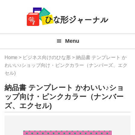
Member
Skip
Skip
Skip
Skip
無
Navigation
to
to
to
to
primary
main
primary
footer
料
navigation
content
sidebar
テ
Menu
ン
プ
Home
>
ビジネス向けのひな形
> 納品書 テンプレート か
レ
わいい♪ショップ向け・ピンクカラー（ナンバーズ、エク
セル)
ー
納品書 テンプレート かわいい♪ショ
ト
ップ向け・ピンクカラー（ナンバー
(Mac
ズ、エクセル)
Windo
『ひ
な