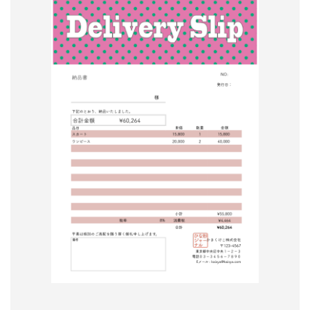
形
ジ
ャ
ー
ナ
ル