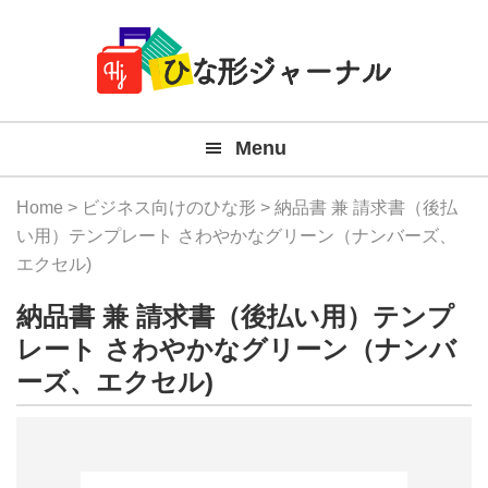
Member
Skip
Skip
Skip
Skip
無
Navigation
to
to
to
to
primary
main
primary
footer
料
navigation
content
sidebar
テ
Menu
ン
プ
Home
>
ビジネス向けのひな形
> 納品書 兼 請求書（後払
レ
い用）テンプレート さわやかなグリーン（ナンバーズ、
エクセル)
ー
納品書 兼 請求書（後払い用）テンプ
ト
レート さわやかなグリーン（ナンバ
(Mac
ーズ、エクセル)
Windo
『ひ
な