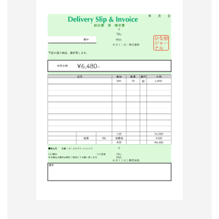
形
ジ
ャ
ー
ナ
ル