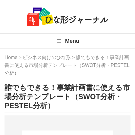
Member
Skip
Skip
Skip
Skip
無
Navigation
to
to
to
to
primary
main
primary
footer
料
navigation
content
sidebar
テ
Menu
ン
プ
Home
>
ビジネス向けのひな形
> 誰でもできる！事業計画
レ
書に使える市場分析テンプレート（SWOT分析・PESTEL
分析）
ー
誰でもできる！事業計画書に使える市
ト
場分析テンプレート（SWOT分析・
(Mac
PESTEL分析）
Windo
『ひ
な