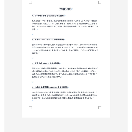
形
ジ
ャ
ー
ナ
ル