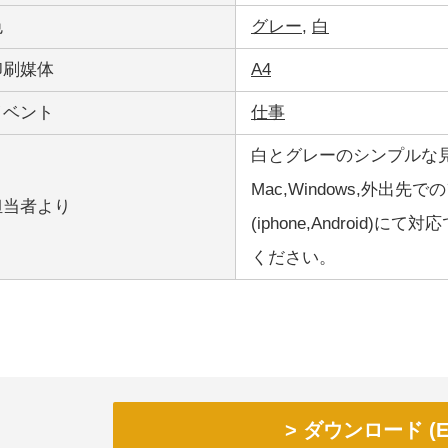
色
グレー
,
白
印刷媒体
A4
イベント
仕事
白とグレーのシンプルな見積書
Mac,Windows,外
担当者より
(iphone,Androi
ください。
ダウンロード (Ex