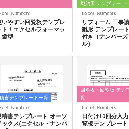
契約書 テンプレート
xcel
Numbers
Excel
Numbers
使いやすい回覧板テンプレ
リフォーム 工事
ート！エクセルフォーマッ
雛形 テンプレート
ト縦型
付き（ナンバーズ
ル）
回覧表・回覧板 テン
積書テンプレート一覧
覧
xcel
Numbers
Excel
Numbers
見積書テンプレート-オーソ
日付け10回分入
ドックス(エクセル・ナンバ
覧板テンプレート