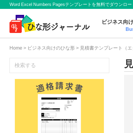
Member
Skip
Skip
Skip
Skip
Word Excel Numbers Pagesテンプレートを無料
Navigation
to
to
to
to
無
primary
main
primary
footer
ビジネス向
navigation
content
sidebar
料
Bu
テ
Home
>
ビジネス向けのひな形
> 見積書テンプレート（
ン
プ
sidebar
検
索
レ
す
ー
る
ト
(Mac・
Windows)
『ひ