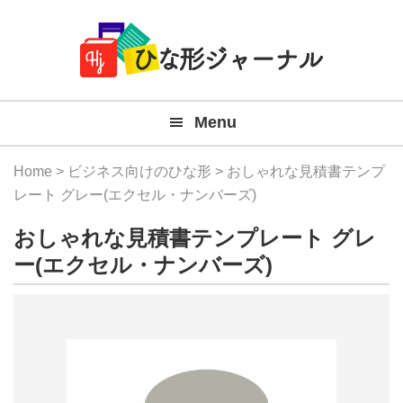
Member
Skip
Skip
Skip
Skip
無
Navigation
to
to
to
to
primary
main
primary
footer
料
navigation
content
sidebar
テ
Menu
ン
プ
Home
>
ビジネス向けのひな形
> おしゃれな見積書テンプ
レ
レート グレー(エクセル・ナンバーズ)
ー
おしゃれな見積書テンプレート グレ
ト
ー(エクセル・ナンバーズ)
(Mac
Windo
『ひ
な