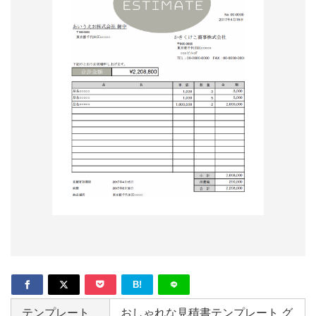
形
ジ
ャ
ー
ナ
ル
B!
テンプレート
おしゃれな見積書テンプレート グ