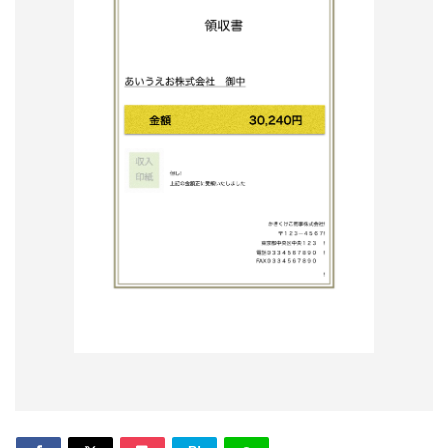
形
ジ
ャ
ー
ナ
ル