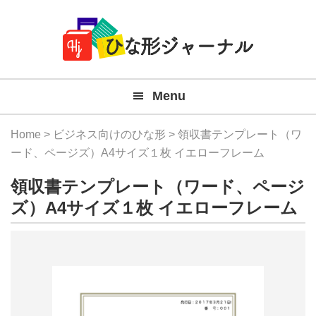
Member
Skip
Skip
Skip
Skip
無
Navigation
to
to
to
to
primary
main
primary
footer
料
navigation
content
sidebar
テ
Menu
ン
プ
Home
>
ビジネス向けのひな形
> 領収書テンプレート（ワ
レ
ード、ページズ）A4サイズ１枚 イエローフレーム
ー
領収書テンプレート（ワード、ページ
ト
ズ）A4サイズ１枚 イエローフレーム
(Mac
Windo
『ひ
な