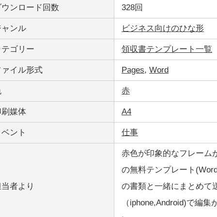
ダウンロード回数
328回
ジャンル
ビジネス向けのひな形
カテゴリー
領収書テンプレート一覧
ファイル形式
Pages
,
Word
色
赤
印刷媒体
A4
イベント
仕事
赤色が印象的なフレーム
の無料テンプレート(Wor
担当者より
の書類と一緒にまとめて送れ
（iphone,Androi