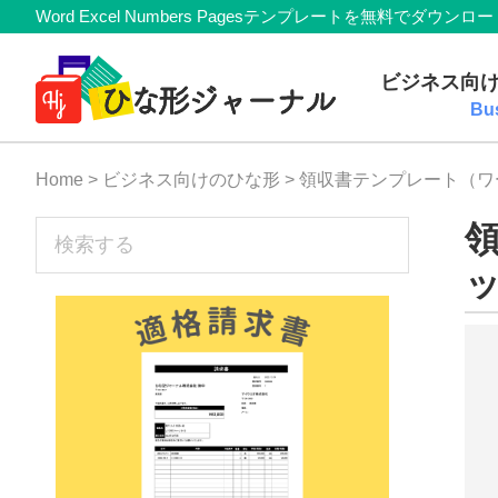
Member
Skip
Skip
Skip
Skip
Word Excel Numbers Pagesテンプレートを無料
Navigation
to
to
to
to
無
primary
main
primary
footer
ビジネス向
navigation
content
sidebar
料
Bu
テ
Home
>
ビジネス向けのひな形
> 領収書テンプレート（ワ
ン
プ
sidebar
検
索
レ
す
ー
る
ト
(Mac・
Windows)
『ひ