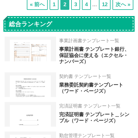
Interim
次
次
次
次
次
« 前へ
1
2
3
4
12
次へ »
…
pages
の
の
の
の
の
omitted
ペ
ペ
ペ
ペ
ペ
総合ランキング
ー
ー
ー
ー
ー
ジ
ジ
ジ
ジ
ジ
事業計画書テンプレート一覧
へ
へ
へ
へ
へ
事業計画書 テンプレート銀行、
保証協会に使える（エクセル・
ナンバーズ）
契約書 テンプレート一覧
業務委託契約書テンプレート
（ワード・ページズ）
完済証明書 テンプレート一覧
完済証明書 テンプレート＿シン
プル（ワード・ページズ）
勤怠管理テンプレート一覧