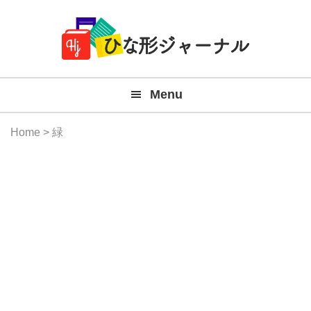
Member
Skip
Skip
Skip
Skip
無
Navigation
to
to
to
to
primary
main
primary
footer
料
navigation
content
sidebar
テ
Menu
ン
プ
Home
> 緑
レ
ー
ト
(Mac
Windo
『ひ
な