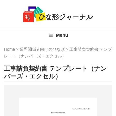
Member
Skip
Skip
Skip
Skip
無
Navigation
to
to
to
to
primary
main
primary
footer
料
navigation
content
sidebar
テ
Menu
ン
プ
Home
>
業界関係者向けのひな形
> 工事請負契約書 テンプ
レ
レート（ナンバーズ・エクセル）
ー
工事請負契約書 テンプレート（ナン
ト
バーズ・エクセル）
(Mac
Windo
『ひ
な