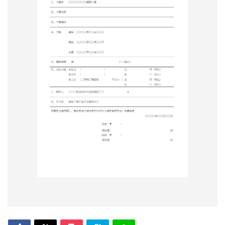
形
ジ
ャ
ー
ナ
ル