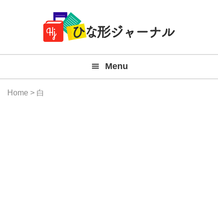
Member
Skip
Skip
Skip
Skip
無
Navigation
to
to
to
to
primary
main
primary
footer
料
navigation
content
sidebar
テ
Menu
ン
プ
Home
> 白
レ
ー
ト
(Mac
Windo
『ひ
な