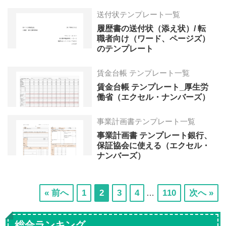
送付状テンプレート一覧
履歴書の送付状（添え状）/ 転
職者向け（ワード、ページズ）
のテンプレート
賃金台帳 テンプレート一覧
賃金台帳 テンプレート_厚生労
働省（エクセル・ナンバーズ）
事業計画書テンプレート一覧
事業計画書 テンプレート銀行、
保証協会に使える（エクセル・
ナンバーズ）
Interim
次
次
次
次
次
« 前へ
1
2
3
4
110
次へ »
…
pages
の
の
の
の
の
omitted
ペ
ペ
ペ
ペ
ペ
総合ランキング