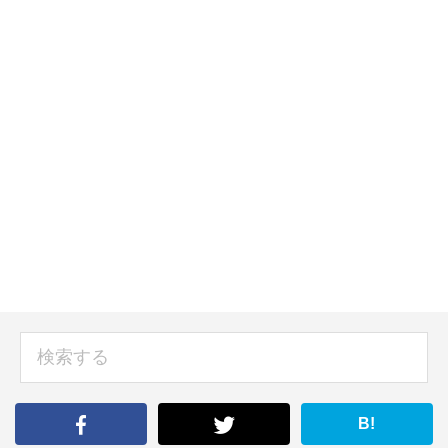
sidebar
検
索
す
る
B!