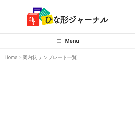
Member
Skip
Skip
Skip
Skip
無
Navigation
to
to
to
to
primary
main
primary
footer
料
navigation
content
sidebar
テ
Menu
ン
プ
Home
> 案内状 テンプレート一覧
レ
ー
ト
(Mac
Windo
『ひ
な