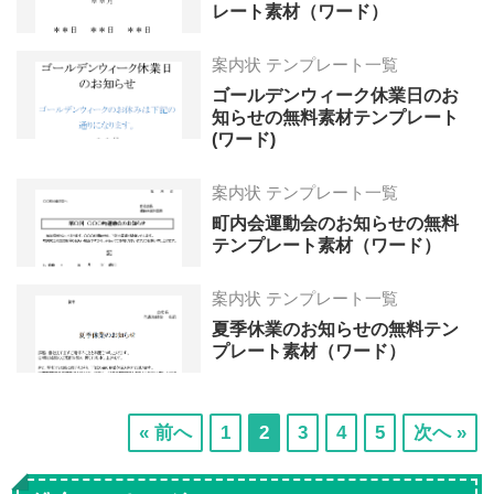
レート素材（ワード）
案内状 テンプレート一覧
ゴールデンウィーク休業日のお
知らせの無料素材テンプレート
(ワード)
案内状 テンプレート一覧
町内会運動会のお知らせの無料
テンプレート素材（ワード）
案内状 テンプレート一覧
夏季休業のお知らせの無料テン
プレート素材（ワード）
次
次
次
次
次
« 前へ
1
2
3
4
5
次へ »
の
の
の
の
の
ペ
ペ
ペ
ペ
ペ