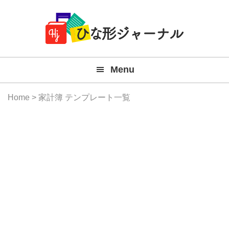
Member
Skip
Skip
Skip
Skip
無
Navigation
to
to
to
to
primary
main
primary
footer
料
navigation
content
sidebar
テ
Menu
ン
プ
Home
> 家計簿 テンプレート一覧
レ
ー
ト
(Mac
Windo
『ひ
な