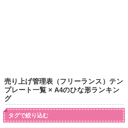
形
ジ
ャ
ー
ナ
ル
売り上げ管理表（フリーランス）テン
プレート一覧 × A4のひな形ランキン
グ
タグで絞り込む