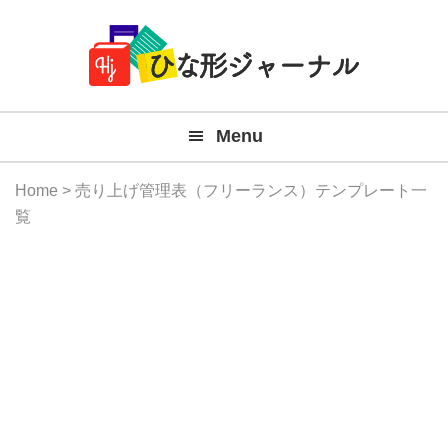
Member
Skip
Skip
Skip
Skip
無
Navigation
to
to
to
to
primary
main
primary
footer
料
navigation
content
sidebar
テ
Menu
ン
プ
Home
> 売り上げ管理表（フリーランス）テンプレート一
レ
覧
ー
ト
(Mac
Windo
『ひ
な