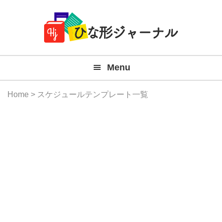
Member
Skip
Skip
Skip
Skip
無
Navigation
to
to
to
to
primary
main
primary
footer
料
navigation
content
sidebar
テ
Menu
ン
プ
Home
> スケジュールテンプレート一覧
レ
ー
ト
(Mac
Windo
『ひ
な