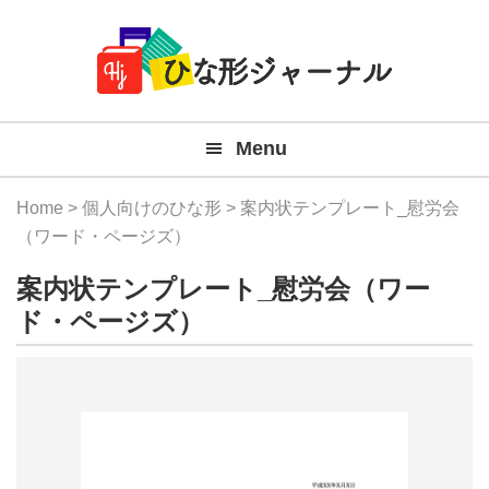
Member
Skip
Skip
Skip
Skip
無
Navigation
to
to
to
to
primary
main
primary
footer
料
navigation
content
sidebar
テ
Menu
ン
プ
Home
>
個人向けのひな形
> 案内状テンプレート_慰労会
レ
（ワード・ページズ）
ー
案内状テンプレート_慰労会（ワー
ト
ド・ページズ）
(Mac
Windo
『ひ
な