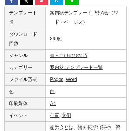
B!
テンプレート
案内状テンプレート_慰労会（ワ
名
ード・ページズ）
ダウンロード
399回
回数
ジャンル
個人向けのひな形
カテゴリー
案内状 テンプレート一覧
ファイル形式
Pages
,
Word
色
白
印刷媒体
A4
イベント
仕事
,
文例
慰労会とは、海外長期出張や、留