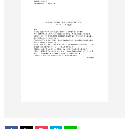
形
ジ
ャ
ー
ナ
ル