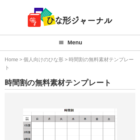
Member
Skip
Skip
Skip
Skip
無
Navigation
to
to
to
to
primary
main
primary
footer
料
navigation
content
sidebar
テ
Menu
ン
プ
Home
>
個人向けのひな形
> 時間割の無料素材テンプレー
レ
ト
ー
時間割の無料素材テンプレート
ト
(Mac
Windo
『ひ
な