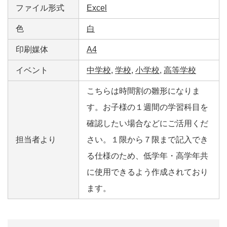
ファイル形式
Excel
色
白
印刷媒体
A4
イベント
中学校
,
学校
,
小学校
,
高等学校
こちらは時間割の雛形になりま
す。お子様の１週間の学習科目を
確認したい場合などにご活用くだ
担当者より
さい。１限から７限まで記入でき
る仕様のため、低学年・高学年共
に使用できるよう作成されており
ます。