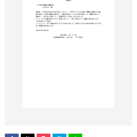
形
ジ
ャ
ー
ナ
ル