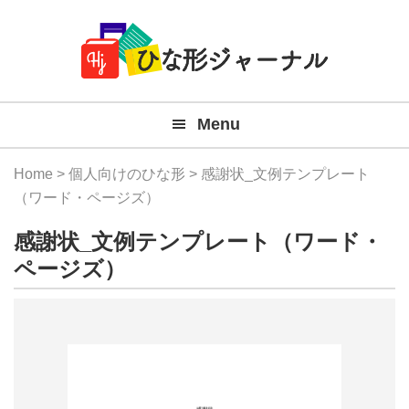
Member
Skip
Skip
Skip
Skip
無
Navigation
to
to
to
to
primary
main
primary
footer
料
navigation
content
sidebar
テ
Menu
ン
プ
Home
>
個人向けのひな形
> 感謝状_文例テンプレート
レ
（ワード・ページズ）
ー
感謝状_文例テンプレート（ワード・
ト
ページズ）
(Mac
Windo
『ひ
な