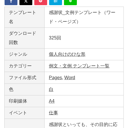
B!
テンプレート
感謝状_文例テンプレート（ワー
名
ド・ページズ）
ダウンロード
325回
回数
ジャンル
個人向けのひな形
カテゴリー
例文・文例 テンプレート一覧
ファイル形式
Pages
,
Word
色
白
印刷媒体
A4
イベント
仕事
感謝状といっても、その目的に応