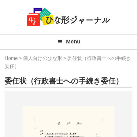
Member
Skip
Skip
Skip
Skip
無
Navigation
to
to
to
to
primary
main
primary
footer
料
navigation
content
sidebar
テ
Menu
ン
プ
Home
>
個人向けのひな形
> 委任状（行政書士への手続き
レ
委任）
ー
委任状（行政書士への手続き委任）
ト
(Mac
Windo
『ひ
な