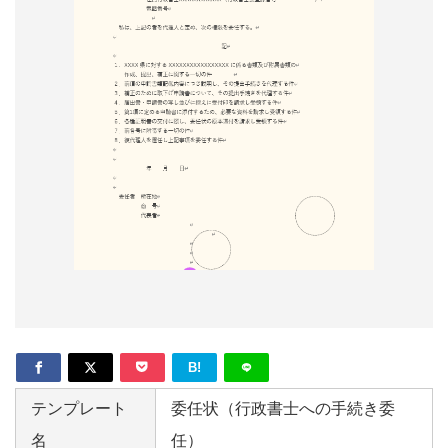
形
ジ
ャ
ー
ナ
ル
B!
テンプレート
委任状（行政書士への手続き委
名
任）