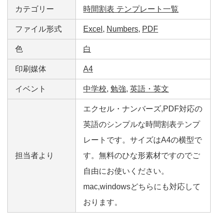
カテゴリー
時間割表 テンプレート一覧
ファイル形式
Excel
,
Numbers
,
PDF
色
白
印刷媒体
A4
イベント
中学校
,
勉強
,
英語・英文
エクセル・ナンバーズ,PDF対応の
英語のシンプルな時間割表テンプ
レートです。サイズはA4の横型で
担当者より
す。無料のひな形素材ですのでご
自由にお使いください。
mac,windowsどちらにも対応して
おります。