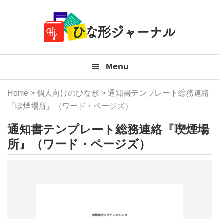
Member
Skip
Skip
Skip
Skip
無
Navigation
to
to
to
to
primary
main
primary
footer
料
navigation
content
sidebar
テ
Menu
ン
プ
Home
>
個人向けのひな形
> 通知書テンプレート総務連絡
レ
『喫煙場所』（ワード・ページズ）
ー
通知書テンプレート総務連絡『喫煙場
ト
所』（ワード・ページズ）
(Mac
Windo
『ひ
な