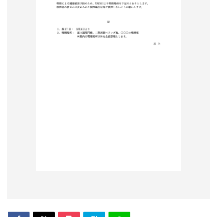
形
ジ
ャ
ー
ナ
ル