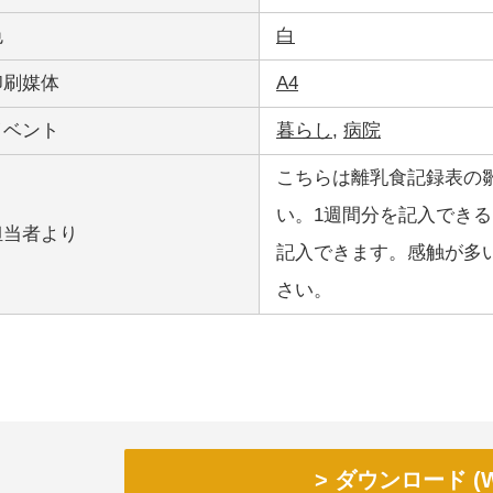
色
白
印刷媒体
A4
イベント
暮らし
,
病院
こちらは離乳食記録表の
い。1週間分を記入でき
担当者より
記入できます。感触が多
さい。
ダウンロード (W