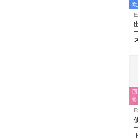
勤
E
回
覧
E