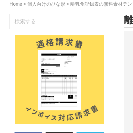
な
Home
>
個人向けのひな形
> 離乳食記録表の無料素材テンプ
形
sidebar
離
検
ジ
索
す
ャ
る
ー
ナ
ル』