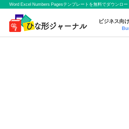
Member
Skip
Skip
Skip
Skip
Word Excel Numbers Pagesテンプレートを無料
Navigation
to
to
to
to
無
primary
main
primary
footer
ビジネス向
navigation
content
sidebar
料
Bu
テ
ン
プ
レ
ー
ト
(Mac・
Windows)
『ひ